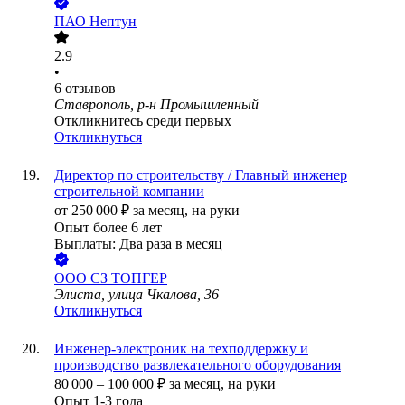
ПАО
Нептун
2.9
•
6
отзывов
Ставрополь, р-н Промышленный
Откликнитесь среди первых
Откликнуться
Директор по строительству / Главный инженер
строительной компании
от
250 000
₽
за месяц,
на руки
Опыт более 6 лет
Выплаты: Два раза в месяц
ООО
СЗ ТОПГЕР
Элиста, улица Чкалова, 36
Откликнуться
Инженер-электроник на техподдержку и
производство развлекательного оборудования
80 000
–
100 000
₽
за месяц,
на руки
Опыт 1-3 года