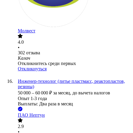
Молвест
4.0
•
302
отзыва
Калач
Откликнитесь среди первых
Откликнуться
Инженер-технолог (литье пластмасс, реактопластов,
резины)
50 000
–
60 000
₽
за месяц,
до вычета налогов
Опыт 1-3 года
Выплаты: Два раза в месяц
ПАО
Нептун
2.9
•