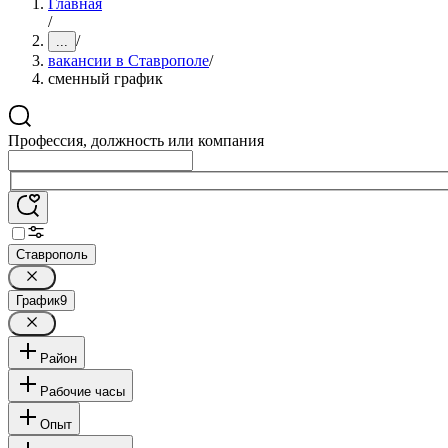
Главная
/
/
...
вакансии в Ставрополе
/
сменный график
Профессия, должность или компания
Ставрополь
График
9
Район
Рабочие часы
Опыт