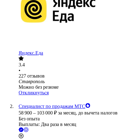
Яндекс.Еда
3.4
•
227
отзывов
Ставрополь
Можно без резюме
Откликнуться
Специалист по продажам МТС
58 900
–
103 000
₽
за месяц,
до вычета налогов
Без опыта
Выплаты: Два раза в месяц