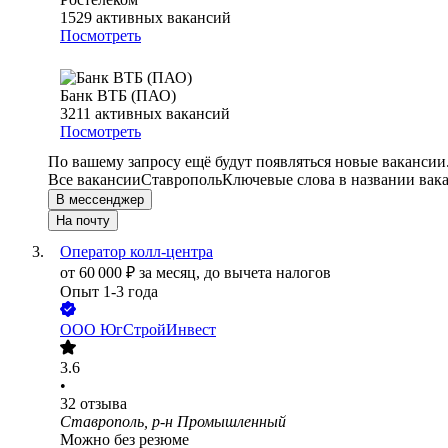
1529
активных вакансий
Посмотреть
Банк ВТБ (ПАО)
3211
активных вакансий
Посмотреть
По вашему запросу ещё будут появляться новые вакансии
Все вакансии
Ставрополь
Ключевые слова в названии вак
В мессенджер
На почту
Оператор колл-центра
от
60 000
₽
за месяц,
до вычета налогов
Опыт 1-3 года
ООО
ЮгСтройИнвест
3.6
•
32
отзыва
Ставрополь, р-н Промышленный
Можно без резюме