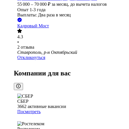
55 000
–
70 000
₽
за месяц,
до вычета налогов
Опыт 1-3 года
Выплаты: Два раза в месяц
Кадровый Мост
4.3
•
2
отзыва
Ставрополь, р-н Октябрьский
Откликнуться
Компании для вас
СБЕР
3662
активные вакансии
Посмотреть
Ростелеком