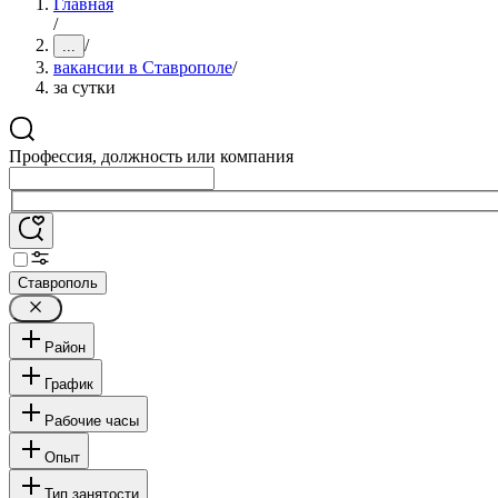
Главная
/
/
...
вакансии в Ставрополе
/
за сутки
Профессия, должность или компания
Ставрополь
Район
График
Рабочие часы
Опыт
Тип занятости