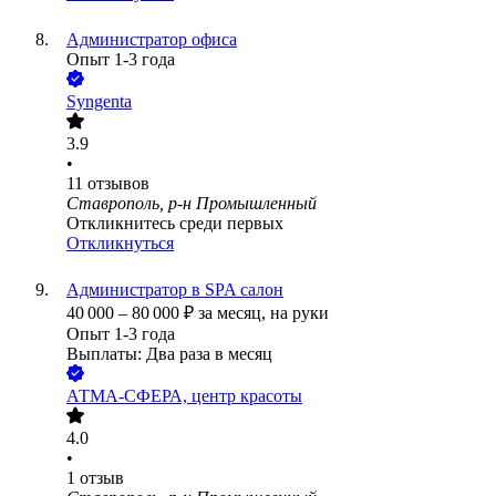
Администратор офиса
Опыт 1-3 года
Syngenta
3.9
•
11
отзывов
Ставрополь, р-н Промышленный
Откликнитесь среди первых
Откликнуться
Администратор в SPA салон
40 000
–
80 000
₽
за месяц,
на руки
Опыт 1-3 года
Выплаты: Два раза в месяц
АТМА-СФЕРА, центр красоты
4.0
•
1
отзыв