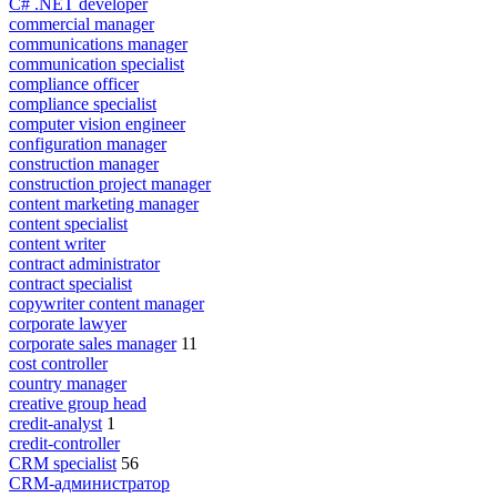
C# .NET developer
commercial manager
communications manager
communication specialist
compliance officer
compliance specialist
computer vision engineer
configuration manager
construction manager
construction project manager
content marketing manager
content specialist
content writer
contract administrator
contract specialist
copywriter content manager
corporate lawyer
corporate sales manager
11
cost controller
country manager
creative group head
credit-analyst
1
credit-controller
CRM specialist
56
CRM-администратор