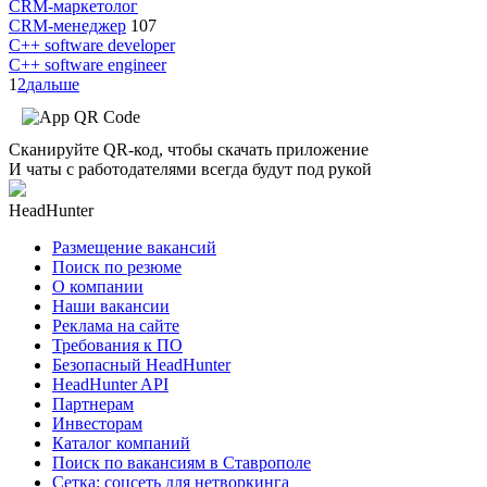
CRM-маркетолог
CRM-менеджер
107
C++ software developer
C++ software engineer
1
2
дальше
Сканируйте QR-код, чтобы скачать приложение
И чаты с работодателями всегда будут под рукой
HeadHunter
Размещение вакансий
Поиск по резюме
О компании
Наши вакансии
Реклама на сайте
Требования к ПО
Безопасный HeadHunter
HeadHunter API
Партнерам
Инвесторам
Каталог компаний
Поиск по вакансиям в Ставрополе
Сетка: соцсеть для нетворкинга