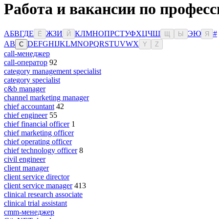
Работа и вакансии по профес
А
Б
В
Г
Д
Е
Ж
З
И
К
Л
М
Н
О
П
Р
С
Т
У
Ф
Х
Ц
Ч
Ш
Э
Ю
#
Ё
Й
Щ
Ы
Я
A
B
D
E
F
G
H
I
J
K
L
M
N
O
P
Q
R
S
T
U
V
W
X
C
Y
Z
call-менеджер
call-оператор
92
category management specialist
category specialist
c&b manager
channel marketing manager
chief accountant
42
chief engineer
55
chief financial officer
1
chief marketing officer
chief operating officer
chief technology officer
8
civil engineer
client manager
client service director
client service manager
413
clinical research associate
clinical trial assistant
cmm-менеджер