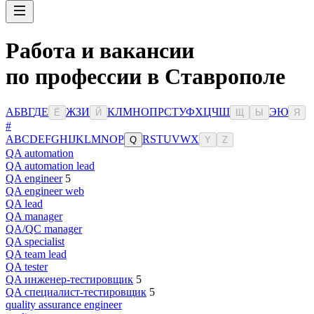
Работа и вакансии
по профессии в Ставрополе
А
Б
В
Г
Д
Е
Ж
З
И
К
Л
М
Н
О
П
Р
С
Т
У
Ф
Х
Ц
Ч
Ш
Э
Ю
Ё
Й
Щ
Ы
Я
#
A
B
C
D
E
F
G
H
I
J
K
L
M
N
O
P
R
S
T
U
V
W
X
Q
Y
Z
QA automation
QA automation lead
QA engineer
5
QA engineer web
QA lead
QA manager
QA/QC manager
QA specialist
QA team lead
QA tester
QA инженер-тестировщик
5
QA специалист-тестировщик
5
quality assurance engineer