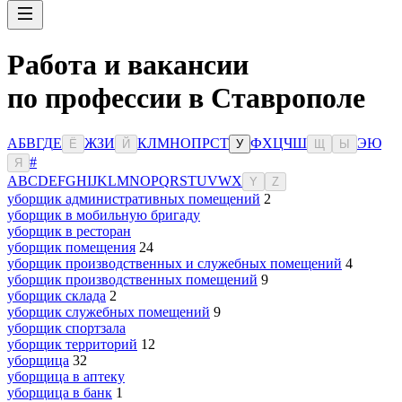
Работа и вакансии
по профессии в Ставрополе
А
Б
В
Г
Д
Е
Ж
З
И
К
Л
М
Н
О
П
Р
С
Т
Ф
Х
Ц
Ч
Ш
Э
Ю
Ё
Й
У
Щ
Ы
#
Я
A
B
C
D
E
F
G
H
I
J
K
L
M
N
O
P
Q
R
S
T
U
V
W
X
Y
Z
уборщик административных помещений
2
уборщик в мобильную бригаду
уборщик в ресторан
уборщик помещения
24
уборщик производственных и служебных помещений
4
уборщик производственных помещений
9
уборщик склада
2
уборщик служебных помещений
9
уборщик спортзала
уборщик территорий
12
уборщица
32
уборщица в аптеку
уборщица в банк
1