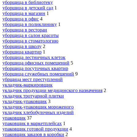
уборщица в библиотеку
уборщица в детский сад
1
уборщица в магазин
1
уборщица в офис
4
уборщица в поликлинику
1
уборщица в ресторан
уборщица в салон красоты
уборщица в стоматологию
уборщица в школу
2
уборщица квартир
1
уборщица лестничных клеток
уборщица офисных помещений
5
уборщица посуточных квартир
уборщица служебных помещений
9
убрщица мест преступлений
укладчик-маркировщик
укладчик продукции медицинского назначения
2
укладчик тротуарной плитки
укладчик-упаковщик
3
укладчик-упаковщик мороженого
укладчик хлебобулочных изделий
упаковщик
37
упаковщик в маркетплейсах
1
упаковщик готовой продукции
4
упаковщик заказов в коробки
2