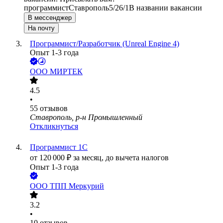
программист
Ставрополь
5/2
6/1
В названии вакансии
В мессенджер
На почту
Программист/Разработчик (Unreal Engine 4)
Опыт 1-3 года
ООО
МИРТЕК
4.5
•
55
отзывов
Ставрополь, р-н Промышленный
Откликнуться
Программист 1С
от
120 000
₽
за месяц,
до вычета налогов
Опыт 1-3 года
ООО
ТПП Меркурий
3.2
•
10
отзывов